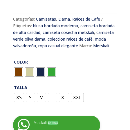
Categorías:
Camisetas
,
Dama
,
Raíces de Cafe
Etiquetas:
blusa bordada moderna
,
camiseta bordada
de alta calidad
,
camiseta cosecha metskali
,
camiseta
verde oliva dama
,
coleccion raices de café
,
moda
salvadoreña
,
ropa casual elegante
Marca:
Metskali
COLOR
TALLA
XS
S
M
L
XL
XXL
Metskali
En línea