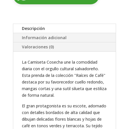
A
L
T
Descripción
E
R
Información adicional
N
Valoraciones (0)
A
T
La Camiseta Cosecha une la comodidad
I
diaria con el orgullo cultural salvadoreño.
V
Esta prenda de la colección "Raíces de Café"
E
destaca por su favorecedor cuello redondo,
:
mangas cortas y una sutil silueta que estiliza
de forma natural.
El gran protagonista es su escote, adornado
con detalles bordados de alta calidad que
dibujan delicadas flores blancas y hojas de
café en tonos verdes y terracota. Su tejido