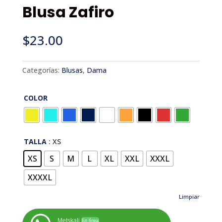
Blusa Zafiro
$
23.00
Categorías:
Blusas
,
Dama
COLOR
TALLA
: XS
XS
S
M
L
XL
XXL
XXXL
XXXXL
Limpiar
Metskali
En línea