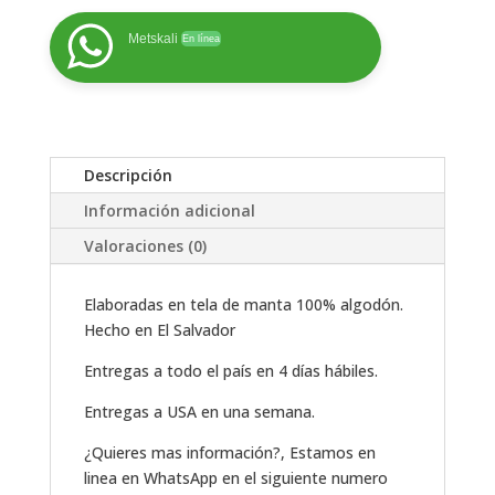
Metskali
En línea
A
L
T
Descripción
E
R
Información adicional
N
Valoraciones (0)
A
T
Elaboradas en tela de manta 100% algodón.
I
Hecho en El Salvador
V
E
Entregas a todo el país en 4 días hábiles.
:
Entregas a USA en una semana.
¿Quieres mas información?, Estamos en
linea en WhatsApp en el siguiente numero