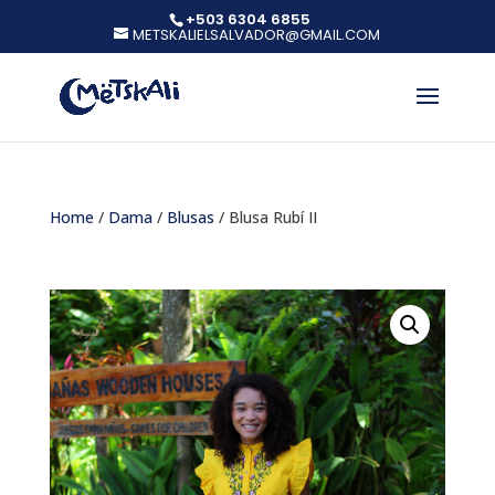
+503 6304 6855
METSKALIELSALVADOR@GMAIL.COM
Home
/
Dama
/
Blusas
/ Blusa Rubí II