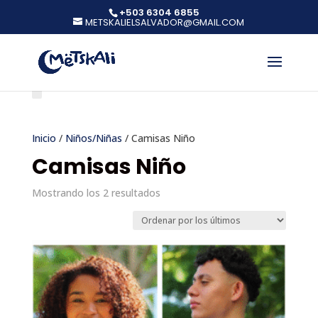
+503 6304 6855
METSKALIELSALVADOR@GMAIL.COM
Inicio
/
Niños/Niñas
/ Camisas Niño
Camisas Niño
Ordenado
Mostrando los 2 resultados
por
los
últimos